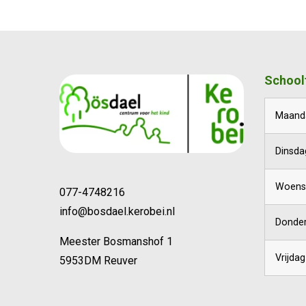
School
Maand
Dinsda
Woens
077-4748216
info@bosdael.kerobei.nl
Donde
Meester Bosmanshof 1
Vrijdag
5953DM Reuver