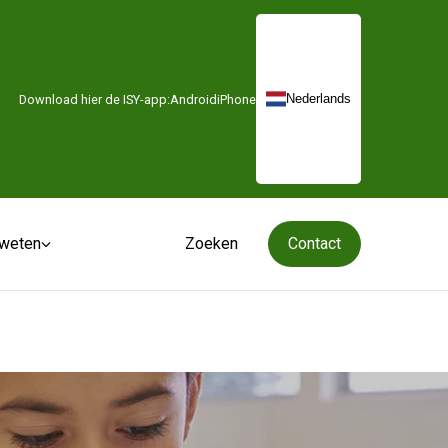
Nederlands
Download hier de ISY-app:
Android
iPhone
 weten
Zoeken
Zoeken
Contact