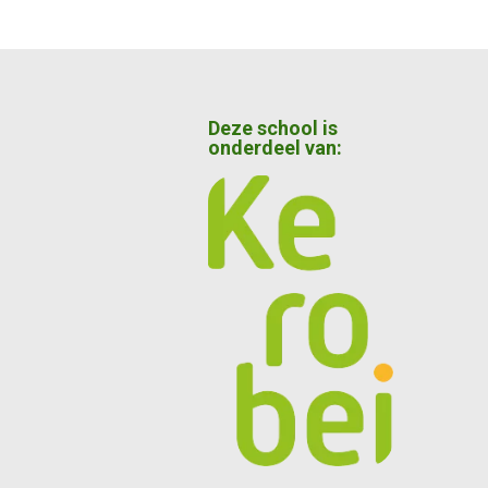
Deze school is
onderdeel van: